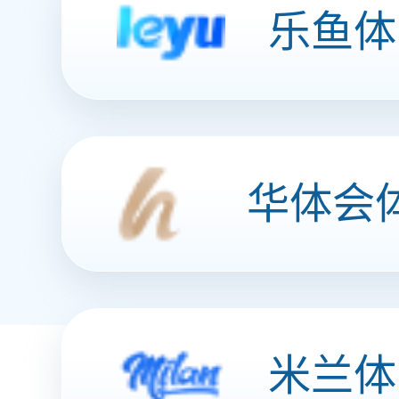
企业资质
主营业务